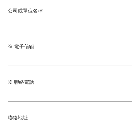
訂
公司或單位名稱
購
須
知
檔
※ 電子信箱
案
下
載
聯
絡
※ 聯絡電話
我
們
TQB
計
聯絡地址
算