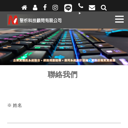
關
於
我
們
熱
門
訊
息
應
聯絡我們
用
服
務
產
※ 姓名
品
專
區