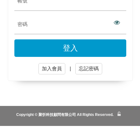
訂
購
須
知
檔
登入
案
下
載
加入會員
|
忘記密碼
聯
絡
我
們
TQB
Copyright © 聚忻科技顧問有限公司 All Rights Reserved.
計
算