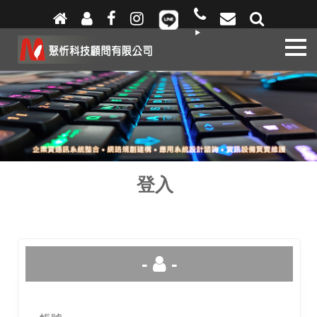
關
於
我
們
熱
門
訊
息
應
登入
用
服
務
產
-
-
品
專
區